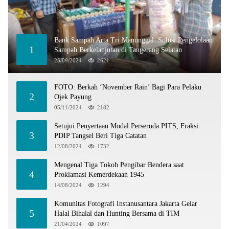
Bank Sampah Arta Tri Manunggal: Solusi Pengelolaan
1
Sampah Berkelanjutan di Tangerang Selatan
25/09/2024
2621
FOTO: Berkah ‘November Rain’ Bagi Para Pelaku
2
Ojek Payung
05/11/2024
2182
Setujui Penyertaan Modal Perseroda PITS, Fraksi
3
PDIP Tangsel Beri Tiga Catatan
12/08/2024
1732
Mengenal Tiga Tokoh Pengibar Bendera saat
4
Proklamasi Kemerdekaan 1945
14/08/2024
1294
Komunitas Fotografi Instanusantara Jakarta Gelar
5
Halal Bihalal dan Hunting Bersama di TIM
21/04/2024
1097