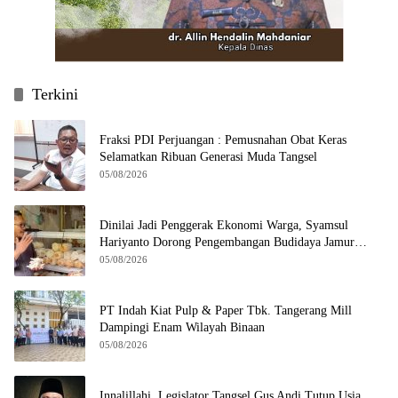
Terkini
Fraksi PDI Perjuangan : Pemusnahan Obat Keras
Selamatkan Ribuan Generasi Muda Tangsel
05/08/2026
Dinilai Jadi Penggerak Ekonomi Warga, Syamsul
Hariyanto Dorong Pengembangan Budidaya Jamur
Crispy di Serpong
05/08/2026
PT Indah Kiat Pulp & Paper Tbk. Tangerang Mill
Dampingi Enam Wilayah Binaan
05/08/2026
Innalillahi, Legislator Tangsel Gus Andi Tutup Usia,