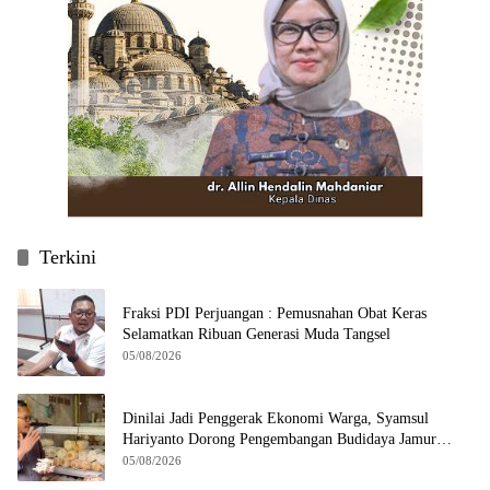
Terkini
Fraksi PDI Perjuangan : Pemusnahan Obat Keras
Selamatkan Ribuan Generasi Muda Tangsel
05/08/2026
Dinilai Jadi Penggerak Ekonomi Warga, Syamsul
Hariyanto Dorong Pengembangan Budidaya Jamur
Crispy di Serpong
05/08/2026