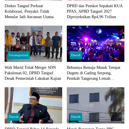
Dinkes Tangsel Perkuat
DPRD dan Pemkot Sepakati KUA
Kolaborasi, Penyakit Tidak
PPAS, APBD Tangsel 2027
Menular Jadi Ancaman Utama
Diproyeksikan Rp4,96 Triliun
Uncategorized
Daerah
Wali Murid Tolak Merger SDN
Bebasnya Remaja Masuk Tempat
Pakulonan 02, DPRD Tangsel
Dugem di Gading Serpong,
Desak Pemerintah Lakukan Kajian
Pemkab Tangerang Lemah
Pengawasan
Daerah
Daerah