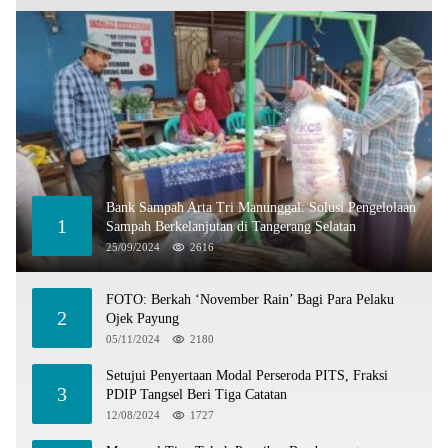
Bank Sampah Arta Tri Manunggal: Solusi Pengelolaan
1
Sampah Berkelanjutan di Tangerang Selatan
25/09/2024
2616
FOTO: Berkah ‘November Rain’ Bagi Para Pelaku
2
Ojek Payung
05/11/2024
2180
Setujui Penyertaan Modal Perseroda PITS, Fraksi
3
PDIP Tangsel Beri Tiga Catatan
12/08/2024
1727