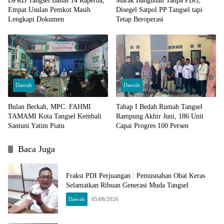
DPRD Tangsel Bahas 14 Raperda,
Marak Bangunan Tanpa PBG,
Empat Usulan Pemkot Masih
Disegel Satpol PP Tangsel tapi
Lengkapi Dokumen
Tetap Beroperasi
Daerah
Daerah
Bulan Berkah, MPC. FAHMI
Tahap I Bedah Rumah Tangsel
TAMAMI Kota Tangsel Kembali
Rampung Akhir Juni, 186 Unit
Santuni Yatim Piatu
Capai Progres 100 Persen
Baca Juga
Fraksi PDI Perjuangan : Pemusnahan Obat Keras
Selamatkan Ribuan Generasi Muda Tangsel
Daerah
05/08/2026