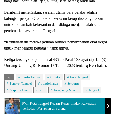
uang hasil penjualan Rp2,38 juta, serta barang bukti lain.
Bambang menegaskan, sasaran utama para pelaku adalah
kalangan pelajar. Obat-obatan keras ini kerap disalahgunakan
untuk menambah keberanian dan diduga menjadi salah satu
pemicu aksi tawuran di Tangsel.
“Kontrakan itu mereka jadikan bunker penyimpanan obat ilegal
untuk mengelabui petugas,” tambahnya.
Ketiga tersangka dijerat Pasal 435 Jo Pasal 138 ayat (2) dan (3)
Undang-Undang RI Nomor 17 Tahun 2023 tentang Kesehatan.
Tag:
Berita Tangsel
Ciputat
Kota Tangsel
Pemkot Tangsel
pondok aren
Serpong
Serpong Utara
Setu
Tangerang Selatan
Tangsel
PWI Kota Tangsel Kecam Keras Tindak Kekerasan
Terhadap Wartawan di Serang