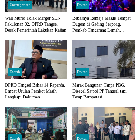
Uncategorized
Daerah
Wali Murid Tolak Merger SDN
Bebasnya Remaja Masuk Tempat
Pakulonan 02, DPRD Tangsel
Dugem di Gading Serpong,
Desak Pemerintah Lakukan Kajian
Pemkab Tangerang Lemah
Pengawasan
Daerah
Daerah
DPRD Tangsel Bahas 14 Raperda,
Marak Bangunan Tanpa PBG,
Empat Usulan Pemkot Masih
Disegel Satpol PP Tangsel tapi
Lengkapi Dokumen
Tetap Beroperasi
Daerah
Daerah