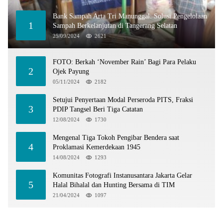
Bank Sampah Arta Tri Manunggal: Solusi Pengelolaan
1
Sampah Berkelanjutan di Tangerang Selatan
25/09/2024
2621
FOTO: Berkah ‘November Rain’ Bagi Para Pelaku
2
Ojek Payung
05/11/2024
2182
Setujui Penyertaan Modal Perseroda PITS, Fraksi
3
PDIP Tangsel Beri Tiga Catatan
12/08/2024
1730
Mengenal Tiga Tokoh Pengibar Bendera saat
4
Proklamasi Kemerdekaan 1945
14/08/2024
1293
Komunitas Fotografi Instanusantara Jakarta Gelar
5
Halal Bihalal dan Hunting Bersama di TIM
21/04/2024
1097