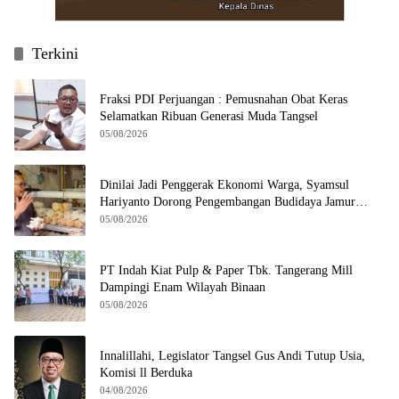
Terkini
Fraksi PDI Perjuangan : Pemusnahan Obat Keras
Selamatkan Ribuan Generasi Muda Tangsel
05/08/2026
Dinilai Jadi Penggerak Ekonomi Warga, Syamsul
Hariyanto Dorong Pengembangan Budidaya Jamur
Crispy di Serpong
05/08/2026
PT Indah Kiat Pulp & Paper Tbk. Tangerang Mill
Dampingi Enam Wilayah Binaan
05/08/2026
Innalillahi, Legislator Tangsel Gus Andi Tutup Usia,
Komisi ll Berduka
04/08/2026