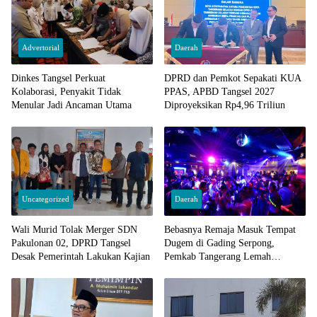
Advertorial
Daerah
Dinkes Tangsel Perkuat
DPRD dan Pemkot Sepakati KUA
Kolaborasi, Penyakit Tidak
PPAS, APBD Tangsel 2027
Menular Jadi Ancaman Utama
Diproyeksikan Rp4,96 Triliun
Uncategorized
Daerah
Wali Murid Tolak Merger SDN
Bebasnya Remaja Masuk Tempat
Pakulonan 02, DPRD Tangsel
Dugem di Gading Serpong,
Desak Pemerintah Lakukan Kajian
Pemkab Tangerang Lemah
Pengawasan