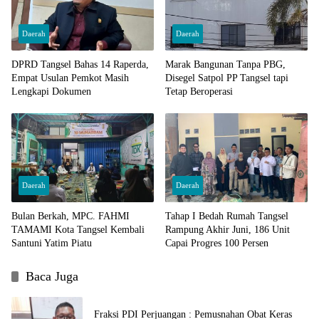
Daerah
Daerah
DPRD Tangsel Bahas 14 Raperda,
Marak Bangunan Tanpa PBG,
Empat Usulan Pemkot Masih
Disegel Satpol PP Tangsel tapi
Lengkapi Dokumen
Tetap Beroperasi
Daerah
Daerah
Bulan Berkah, MPC. FAHMI
Tahap I Bedah Rumah Tangsel
TAMAMI Kota Tangsel Kembali
Rampung Akhir Juni, 186 Unit
Santuni Yatim Piatu
Capai Progres 100 Persen
Baca Juga
Fraksi PDI Perjuangan : Pemusnahan Obat Keras