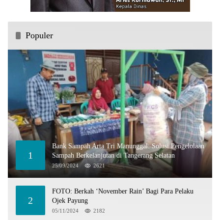
Populer
Bank Sampah Arta Tri Manunggal: Solusi Pengelolaan
1
Sampah Berkelanjutan di Tangerang Selatan
25/09/2024
2621
FOTO: Berkah ‘November Rain’ Bagi Para Pelaku
2
Ojek Payung
05/11/2024
2182