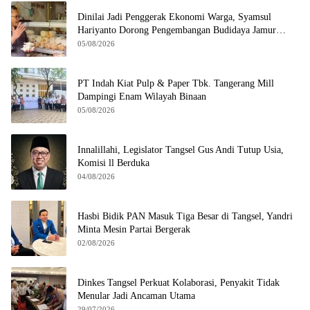
Dinilai Jadi Penggerak Ekonomi Warga, Syamsul
Hariyanto Dorong Pengembangan Budidaya Jamur
Crispy di Serpong
05/08/2026
PT Indah Kiat Pulp & Paper Tbk. Tangerang Mill
Dampingi Enam Wilayah Binaan
05/08/2026
Innalillahi, Legislator Tangsel Gus Andi Tutup Usia,
Komisi ll Berduka
04/08/2026
Hasbi Bidik PAN Masuk Tiga Besar di Tangsel, Yandri
Minta Mesin Partai Bergerak
02/08/2026
Dinkes Tangsel Perkuat Kolaborasi, Penyakit Tidak
Menular Jadi Ancaman Utama
29/07/2026