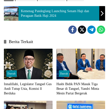
Kemenag Pandeglang Launching Senam Haji dan
Peragaan Batik Haji 2024
Berita Terkait
Daerah
Daerah
Innalillahi, Legislator Tangsel Gus
Hasbi Bidik PAN Masuk Tiga
Andi Tutup Usia, Komisi ll
Besar di Tangsel, Yandri Minta
Berduka
Mesin Partai Bergerak