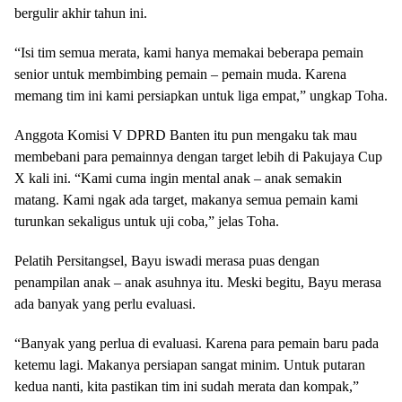
bergulir akhir tahun ini.
“Isi tim semua merata, kami hanya memakai beberapa pemain
senior untuk membimbing pemain – pemain muda. Karena
memang tim ini kami persiapkan untuk liga empat,” ungkap Toha.
Anggota Komisi V DPRD Banten itu pun mengaku tak mau
membebani para pemainnya dengan target lebih di Pakujaya Cup
X kali ini. “Kami cuma ingin mental anak – anak semakin
matang. Kami ngak ada target, makanya semua pemain kami
turunkan sekaligus untuk uji coba,” jelas Toha.
Pelatih Persitangsel, Bayu iswadi merasa puas dengan
penampilan anak – anak asuhnya itu. Meski begitu, Bayu merasa
ada banyak yang perlu evaluasi.
“Banyak yang perlua di evaluasi. Karena para pemain baru pada
ketemu lagi. Makanya persiapan sangat minim. Untuk putaran
kedua nanti, kita pastikan tim ini sudah merata dan kompak,”