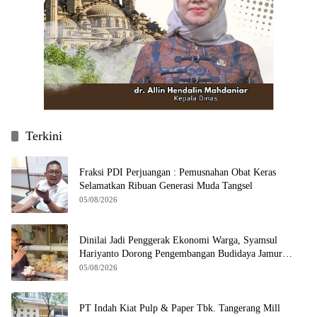
Terkini
Fraksi PDI Perjuangan : Pemusnahan Obat Keras
Selamatkan Ribuan Generasi Muda Tangsel
05/08/2026
Dinilai Jadi Penggerak Ekonomi Warga, Syamsul
Hariyanto Dorong Pengembangan Budidaya Jamur
Crispy di Serpong
05/08/2026
PT Indah Kiat Pulp & Paper Tbk. Tangerang Mill