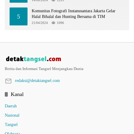
14/08/2024
1293
Komunitas Fotografi Instanusantara Jakarta Gelar
5
Halal Bihalal dan Hunting Bersama di TIM
21/04/2024
1096
Berita dan Informasi Tangsel Menjangkau Dunia
redaksi@detaktangsel.com
Kanal
Daerah
Nasional
Tangsel
Olahraga