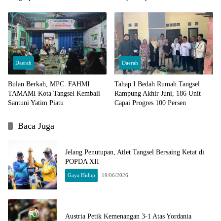
Daerah
Daerah
Bulan Berkah, MPC. FAHMI
Tahap I Bedah Rumah Tangsel
TAMAMI Kota Tangsel Kembali
Rampung Akhir Juni, 186 Unit
Santuni Yatim Piatu
Capai Progres 100 Persen
Baca Juga
Jelang Penutupan, Atlet Tangsel Bersaing Ketat di
POPDA XII
Gaya Hidup
19/06/2026
Austria Petik Kemenangan 3-1 Atas Yordania