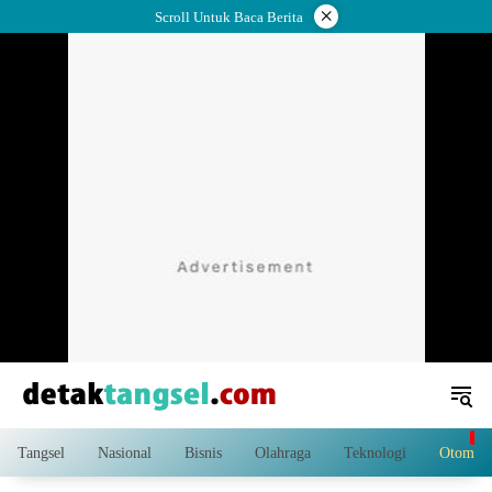
Langsung
×
Scroll Untuk Baca Berita
ke
konten
Tangsel
Nasional
Bisnis
Olahraga
Teknologi
Otomoti