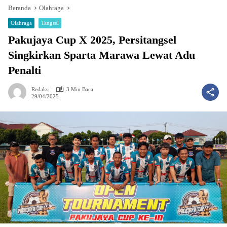
Beranda
Olahraga
Olahraga
Tangsel
Pakujaya Cup X 2025, Persitangsel
Singkirkan Sparta Marawa Lewat Adu
Penalti
Redaksi
3 Min Baca
29/04/2025