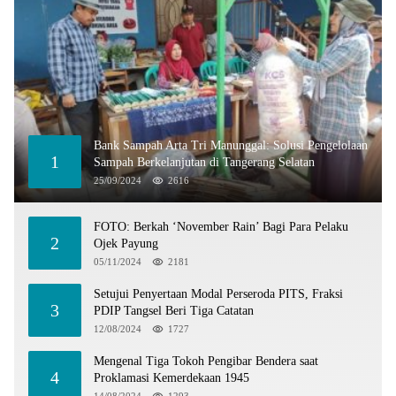
Bank Sampah Arta Tri Manunggal: Solusi Pengelolaan
1
Sampah Berkelanjutan di Tangerang Selatan
25/09/2024
2616
FOTO: Berkah ‘November Rain’ Bagi Para Pelaku
2
Ojek Payung
05/11/2024
2181
Setujui Penyertaan Modal Perseroda PITS, Fraksi
3
PDIP Tangsel Beri Tiga Catatan
12/08/2024
1727
Mengenal Tiga Tokoh Pengibar Bendera saat
4
Proklamasi Kemerdekaan 1945