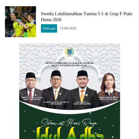
Swedia Luluhlantahkan Tunisia 5-1 di Grup F Piala
Dunia 2026
Olahraga
15/06/2026