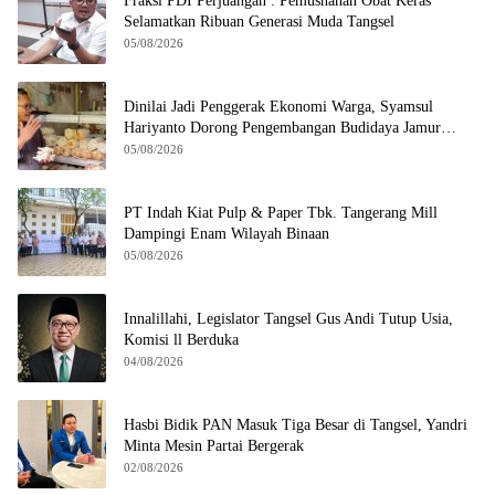
Fraksi PDI Perjuangan : Pemusnahan Obat Keras
Selamatkan Ribuan Generasi Muda Tangsel
05/08/2026
Dinilai Jadi Penggerak Ekonomi Warga, Syamsul
Hariyanto Dorong Pengembangan Budidaya Jamur
Crispy di Serpong
05/08/2026
PT Indah Kiat Pulp & Paper Tbk. Tangerang Mill
Dampingi Enam Wilayah Binaan
05/08/2026
Innalillahi, Legislator Tangsel Gus Andi Tutup Usia,
Komisi ll Berduka
04/08/2026
Hasbi Bidik PAN Masuk Tiga Besar di Tangsel, Yandri
Minta Mesin Partai Bergerak
02/08/2026