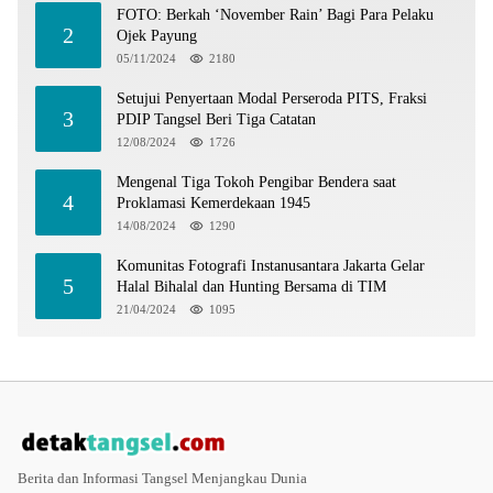
FOTO: Berkah ‘November Rain’ Bagi Para Pelaku
2
Ojek Payung
05/11/2024
2180
Setujui Penyertaan Modal Perseroda PITS, Fraksi
3
PDIP Tangsel Beri Tiga Catatan
12/08/2024
1726
Mengenal Tiga Tokoh Pengibar Bendera saat
4
Proklamasi Kemerdekaan 1945
14/08/2024
1290
Komunitas Fotografi Instanusantara Jakarta Gelar
5
Halal Bihalal dan Hunting Bersama di TIM
21/04/2024
1095
Berita dan Informasi Tangsel Menjangkau Dunia