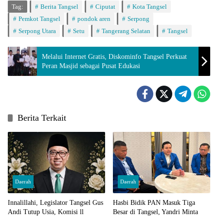
Tag:
Berita Tangsel
Ciputat
Kota Tangsel
Pemkot Tangsel
pondok aren
Serpong
Serpong Utara
Setu
Tangerang Selatan
Tangsel
Melalui Internet Gratis, Diskominfo Tangsel Perkuat
Peran Masjid sebagai Pusat Edukasi
Berita Terkait
Daerah
Daerah
Innalillahi, Legislator Tangsel Gus
Hasbi Bidik PAN Masuk Tiga
Andi Tutup Usia, Komisi ll
Besar di Tangsel, Yandri Minta