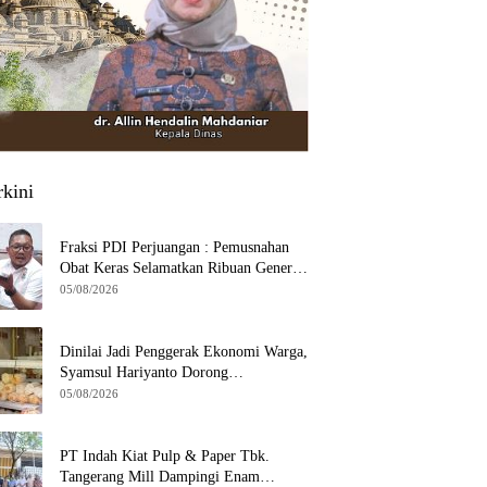
rkini
Fraksi PDI Perjuangan : Pemusnahan
Obat Keras Selamatkan Ribuan Generasi
Muda Tangsel
05/08/2026
Dinilai Jadi Penggerak Ekonomi Warga,
Syamsul Hariyanto Dorong
Pengembangan Budidaya Jamur Crispy
05/08/2026
di Serpong
PT Indah Kiat Pulp & Paper Tbk.
Tangerang Mill Dampingi Enam