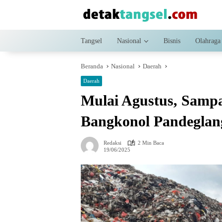
Langsung
ke
konten
Tangsel
Nasional
Bisnis
Olahraga
Beranda
Nasional
Daerah
Daerah
Mulai Agustus, Samp
Bangkonol Pandeglan
Redaksi
2 Min Baca
19/06/2025