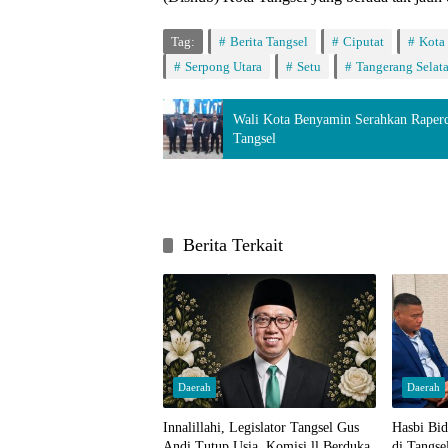
Tag:
Berita Tangsel
Ciputat
Kota
Serpong Utara
Setu
Tangerang Selat
Wali Kota Benyamin Serahkan Rape
Tangsel
Berita Terkait
Daerah
Daerah
Innalillahi, Legislator Tangsel Gus
Hasbi Bi
Andi Tutup Usia, Komisi ll Berduka
di Tangse