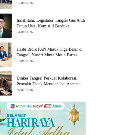
Wilayah Binaan
05/08/2026
Innalillahi, Legislator Tangsel Gus Andi
Tutup Usia, Komisi ll Berduka
04/08/2026
Hasbi Bidik PAN Masuk Tiga Besar di
Tangsel, Yandri Minta Mesin Partai
Bergerak
02/08/2026
Dinkes Tangsel Perkuat Kolaborasi,
Penyakit Tidak Menular Jadi Ancaman
Utama
29/07/2026