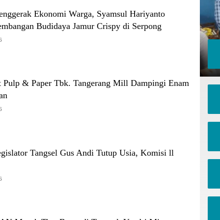
 Penggerak Ekonomi Warga, Syamsul Hariyanto
mbangan Budidaya Jamur Crispy di Serpong
6
t Pulp & Paper Tbk. Tangerang Mill Dampingi Enam
an
6
Legislator Tangsel Gus Andi Tutup Usia, Komisi ll
6