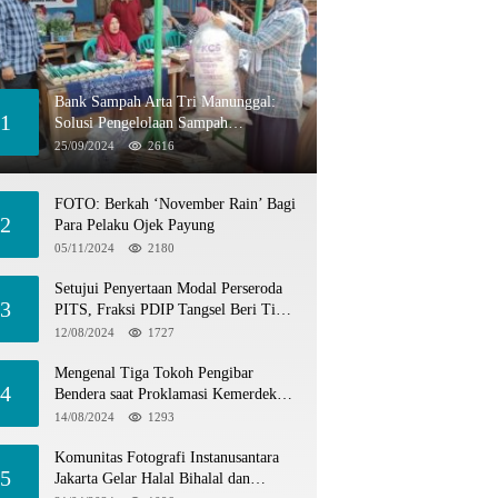
Bank Sampah Arta Tri Manunggal:
1
Solusi Pengelolaan Sampah
Berkelanjutan di Tangerang Selatan
25/09/2024
2616
FOTO: Berkah ‘November Rain’ Bagi
2
Para Pelaku Ojek Payung
05/11/2024
2180
Setujui Penyertaan Modal Perseroda
3
PITS, Fraksi PDIP Tangsel Beri Tiga
Catatan
12/08/2024
1727
Mengenal Tiga Tokoh Pengibar
4
Bendera saat Proklamasi Kemerdekaan
1945
14/08/2024
1293
Komunitas Fotografi Instanusantara
5
Jakarta Gelar Halal Bihalal dan