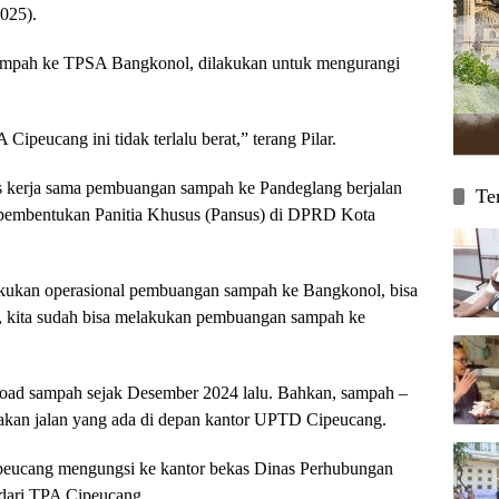
025).
sampah ke TPSA Bangkonol, dilakukan untuk mengurangi
ipeucang ini tidak terlalu berat,” terang Pilar.
es kerja sama pembuangan sampah ke Pandeglang berjalan
Te
n pembentukan Panitia Khusus (Pansus) di DPRD Kota
 lakukan operasional pembuangan sampah ke Bangkonol, bisa
i, kita sudah bisa melakukan pembuangan sampah ke
oad sampah sejak Desember 2024 lalu. Bahkan, sampah –
akan jalan yang ada di depan kantor UPTD Cipeucang.
peucang mengungsi ke kantor bekas Dinas Perhubungan
 dari TPA Cipeucang.