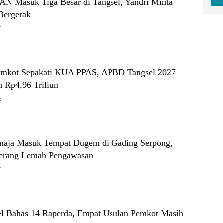
PAN Masuk Tiga Besar di Tangsel, Yandri Minta
Bergerak
6
mkot Sepakati KUA PPAS, APBD Tangsel 2027
n Rp4,96 Triliun
6
maja Masuk Tempat Dugem di Gading Serpong,
erang Lemah Pengawasan
6
 Bahas 14 Raperda, Empat Usulan Pemkot Masih