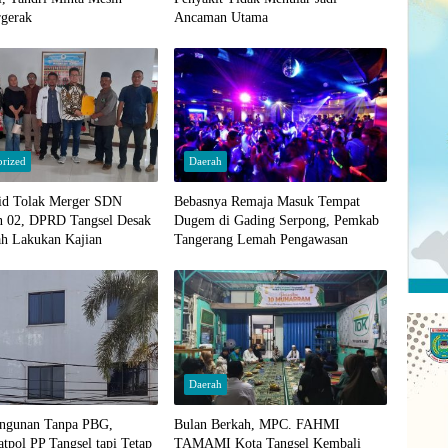
rgerak
Ancaman Utama
orized
Daerah
id Tolak Merger SDN
Bebasnya Remaja Masuk Tempat
n 02, DPRD Tangsel Desak
Dugem di Gading Serpong, Pemkab
ah Lakukan Kajian
Tangerang Lemah Pengawasan
Daerah
ngunan Tanpa PBG,
Bulan Berkah, MPC. FAHMI
atpol PP Tangsel tapi Tetap
TAMAMI Kota Tangsel Kembali