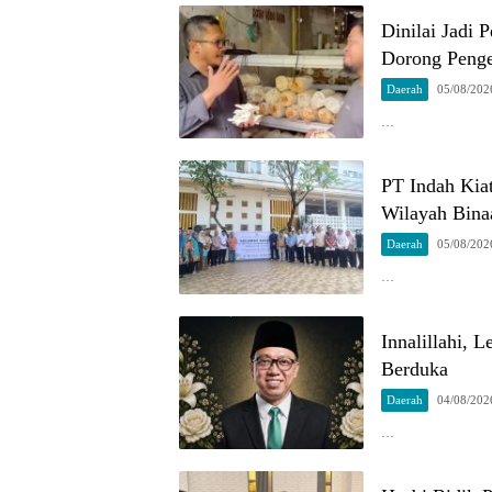
Dinilai Jadi
Dorong Penge
Daerah
05/08/202
…
PT Indah Kia
Wilayah Bina
Daerah
05/08/202
…
Innalillahi, 
Berduka
Daerah
04/08/202
…