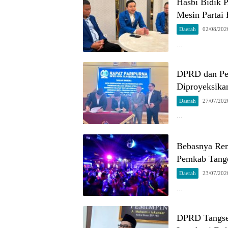
Hasbi Bidik 
Mesin Partai 
Daerah
02/08/202
…
DPRD dan Pe
Diproyeksika
Daerah
27/07/202
…
Bebasnya Re
Pemkab Tang
Daerah
23/07/202
…
DPRD Tangsel