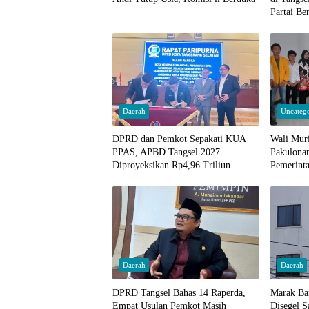
Partai Be
Daerah
Uncateg
DPRD dan Pemkot Sepakati KUA
Wali Mur
PPAS, APBD Tangsel 2027
Pakulona
Diproyeksikan Rp4,96 Triliun
Pemerint
Daerah
Daerah
DPRD Tangsel Bahas 14 Raperda,
Marak Ba
Empat Usulan Pemkot Masih
Disegel S