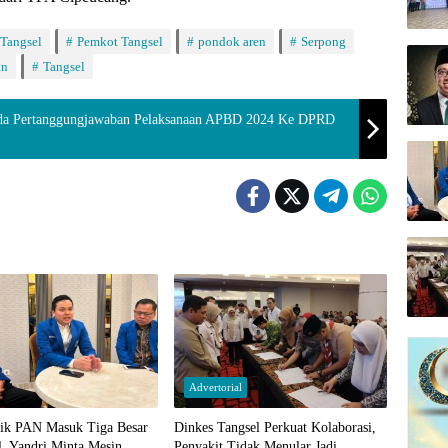
 Tangsel
Pemkot Tangsel
pondok aren
Serpong
an
Tangsel
rda Pertanggungjawaban Pelaksanaan APBD 2024 Ke DPRD
Advertorial
dik PAN Masuk Tiga Besar
Dinkes Tangsel Perkuat Kolaborasi,
l, Yandri Minta Mesin
Penyakit Tidak Menular Jadi