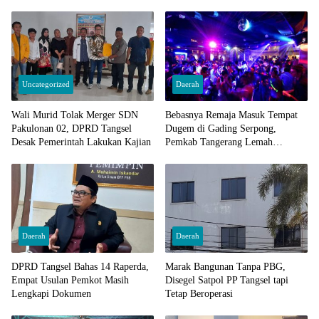
Uncategorized
Daerah
Wali Murid Tolak Merger SDN
Bebasnya Remaja Masuk Tempat
Pakulonan 02, DPRD Tangsel
Dugem di Gading Serpong,
Desak Pemerintah Lakukan Kajian
Pemkab Tangerang Lemah
Pengawasan
Daerah
Daerah
DPRD Tangsel Bahas 14 Raperda,
Marak Bangunan Tanpa PBG,
Empat Usulan Pemkot Masih
Disegel Satpol PP Tangsel tapi
Lengkapi Dokumen
Tetap Beroperasi