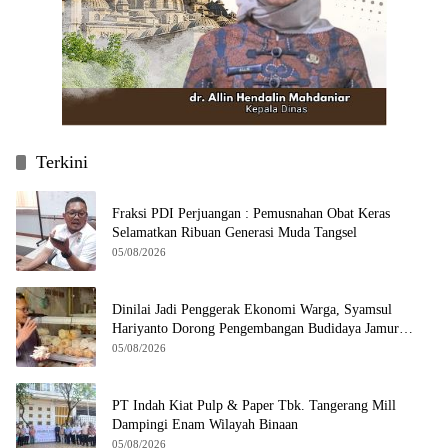
Terkini
Fraksi PDI Perjuangan : Pemusnahan Obat Keras
Selamatkan Ribuan Generasi Muda Tangsel
05/08/2026
Dinilai Jadi Penggerak Ekonomi Warga, Syamsul
Hariyanto Dorong Pengembangan Budidaya Jamur
Crispy di Serpong
05/08/2026
PT Indah Kiat Pulp & Paper Tbk. Tangerang Mill
Dampingi Enam Wilayah Binaan
05/08/2026