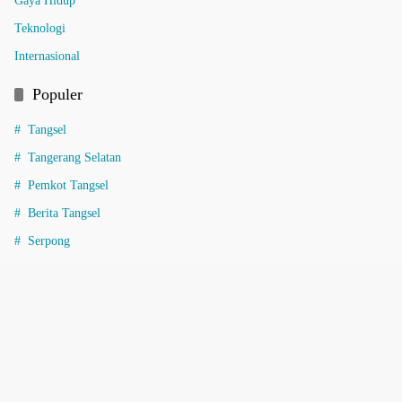
Gaya Hidup
Teknologi
Internasional
Populer
Tangsel
Tangerang Selatan
Pemkot Tangsel
Berita Tangsel
Serpong
Informasi
Indeks Berita
Pedoman Media Siber
Redaksi
Tentang Kami