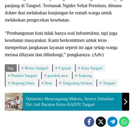
panjang di Tangsel. Termasuk Ngider Sehat Premium, dimana
dokter ikut melakukan kunjungan ke rumah warga untuk
melakukan pengecekan kesehatan.
“Pembangunan kota tidak hanya soal infrastruktur, tapi juga
kesehatan masyarakat. Kami berkomitmen untuk terus
memperluas jangkauan layanan seperti ini agar setiap warga
merasa dilayani dan dilindungi,” pungkasnya. (Adv)
Tag:
Berita Tangsel
Ciputat
Kota Tangsel
Pemkot Tangsel
pondok aren
Serpong
Serpong Utara
Setu
Tangerang Selatan
Tangsel
Optimistis Menyongsong Mukota, Arnovi Daftarkan
Diri Jadi Bacalon Ketua KADIN Tangsel