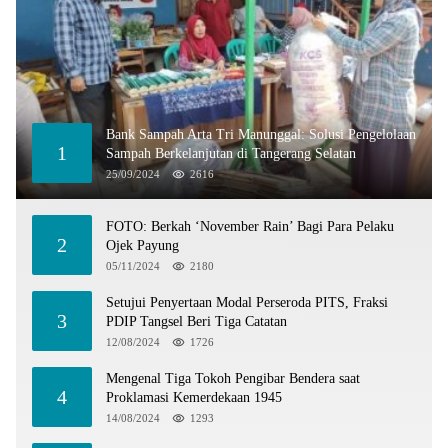
Bank Sampah Arta Tri Manunggal: Solusi Pengelolaan
1
Sampah Berkelanjutan di Tangerang Selatan
25/09/2024
2616
FOTO: Berkah ‘November Rain’ Bagi Para Pelaku
2
Ojek Payung
05/11/2024
2180
Setujui Penyertaan Modal Perseroda PITS, Fraksi
3
PDIP Tangsel Beri Tiga Catatan
12/08/2024
1726
Mengenal Tiga Tokoh Pengibar Bendera saat
4
Proklamasi Kemerdekaan 1945
14/08/2024
1293