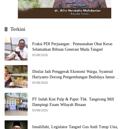
Terkini
Fraksi PDI Perjuangan : Pemusnahan Obat Keras
Selamatkan Ribuan Generasi Muda Tangsel
05/08/2026
Dinilai Jadi Penggerak Ekonomi Warga, Syamsul
Hariyanto Dorong Pengembangan Budidaya Jamur
Crispy di Serpong
05/08/2026
PT Indah Kiat Pulp & Paper Tbk. Tangerang Mill
Dampingi Enam Wilayah Binaan
05/08/2026
Innalillahi, Legislator Tangsel Gus Andi Tutup Usia,