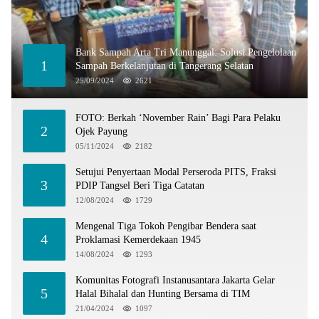
Bank Sampah Arta Tri Manunggal: Solusi Pengelolaan
1
Sampah Berkelanjutan di Tangerang Selatan
25/09/2024
2621
FOTO: Berkah ‘November Rain’ Bagi Para Pelaku
2
Ojek Payung
05/11/2024
2182
Setujui Penyertaan Modal Perseroda PITS, Fraksi
3
PDIP Tangsel Beri Tiga Catatan
12/08/2024
1729
Mengenal Tiga Tokoh Pengibar Bendera saat
4
Proklamasi Kemerdekaan 1945
14/08/2024
1293
Komunitas Fotografi Instanusantara Jakarta Gelar
5
Halal Bihalal dan Hunting Bersama di TIM
21/04/2024
1097