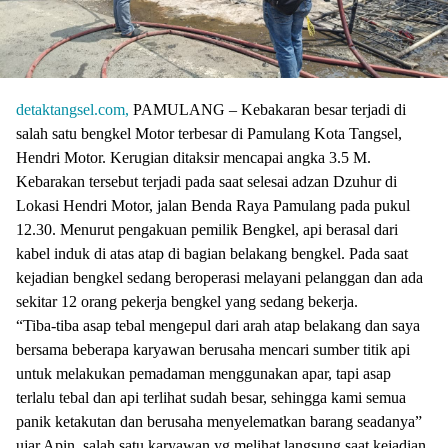
detaktangsel.com,
PAMULANG – Kebakaran besar terjadi di
salah satu bengkel Motor terbesar di Pamulang Kota Tangsel,
Hendri Motor. Kerugian ditaksir mencapai angka 3.5 M.
Kebarakan tersebut terjadi pada saat selesai adzan Dzuhur di
Lokasi Hendri Motor, jalan Benda Raya Pamulang pada pukul
12.30. Menurut pengakuan pemilik Bengkel, api berasal dari
kabel induk di atas atap di bagian belakang bengkel. Pada saat
kejadian bengkel sedang beroperasi melayani pelanggan dan ada
sekitar 12 orang pekerja bengkel yang sedang bekerja.
“Tiba-tiba asap tebal mengepul dari arah atap belakang dan saya
bersama beberapa karyawan berusaha mencari sumber titik api
untuk melakukan pemadaman menggunakan apar, tapi asap
terlalu tebal dan api terlihat sudah besar, sehingga kami semua
panik ketakutan dan berusaha menyelematkan barang seadanya”
ujar Apin, salah satu karyawan yg melihat langsung saat kejadian.