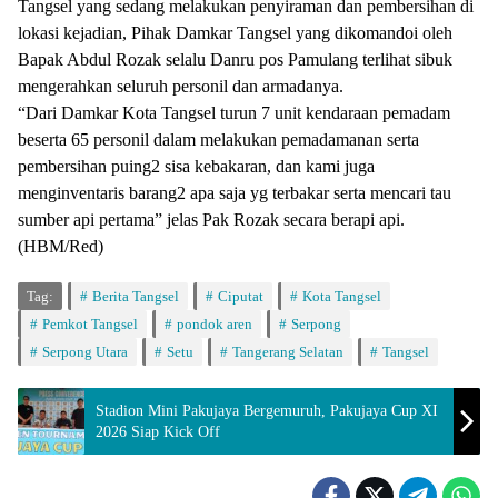
Tangsel yang sedang melakukan penyiraman dan pembersihan di
lokasi kejadian, Pihak Damkar Tangsel yang dikomandoi oleh
Bapak Abdul Rozak selalu Danru pos Pamulang terlihat sibuk
mengerahkan seluruh personil dan armadanya.
“Dari Damkar Kota Tangsel turun 7 unit kendaraan pemadam
beserta 65 personil dalam melakukan pemadamanan serta
pembersihan puing2 sisa kebakaran, dan kami juga
menginventaris barang2 apa saja yg terbakar serta mencari tau
sumber api pertama” jelas Pak Rozak secara berapi api.
(HBM/Red)
Tag:
Berita Tangsel
Ciputat
Kota Tangsel
Pemkot Tangsel
pondok aren
Serpong
Serpong Utara
Setu
Tangerang Selatan
Tangsel
Stadion Mini Pakujaya Bergemuruh, Pakujaya Cup XI
2026 Siap Kick Off