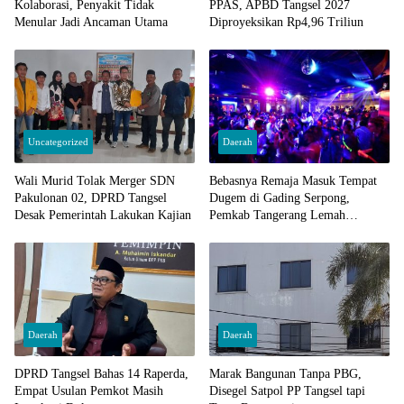
Kolaborasi, Penyakit Tidak
PPAS, APBD Tangsel 2027
Menular Jadi Ancaman Utama
Diproyeksikan Rp4,96 Triliun
Uncategorized
Daerah
Wali Murid Tolak Merger SDN
Bebasnya Remaja Masuk Tempat
Pakulonan 02, DPRD Tangsel
Dugem di Gading Serpong,
Desak Pemerintah Lakukan Kajian
Pemkab Tangerang Lemah
Pengawasan
Daerah
Daerah
DPRD Tangsel Bahas 14 Raperda,
Marak Bangunan Tanpa PBG,
Empat Usulan Pemkot Masih
Disegel Satpol PP Tangsel tapi