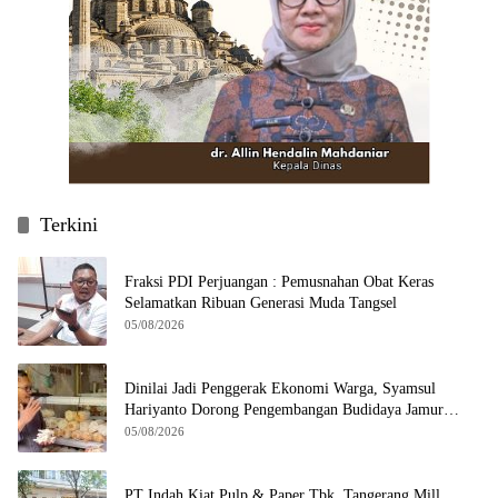
Terkini
Fraksi PDI Perjuangan : Pemusnahan Obat Keras
Selamatkan Ribuan Generasi Muda Tangsel
05/08/2026
Dinilai Jadi Penggerak Ekonomi Warga, Syamsul
Hariyanto Dorong Pengembangan Budidaya Jamur
Crispy di Serpong
05/08/2026
PT Indah Kiat Pulp & Paper Tbk. Tangerang Mill