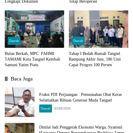
Lengkapi Dokumen
Tetap Beroperasi
Daerah
Daerah
Bulan Berkah, MPC. FAHMI
Tahap I Bedah Rumah Tangsel
TAMAMI Kota Tangsel Kembali
Rampung Akhir Juni, 186 Unit
Santuni Yatim Piatu
Capai Progres 100 Persen
Baca Juga
Fraksi PDI Perjuangan : Pemusnahan Obat Keras
Selamatkan Ribuan Generasi Muda Tangsel
Daerah
05/08/2026
Dinilai Jadi Penggerak Ekonomi Warga, Syamsul
Hariyanto Dorong Pengembangan Budidaya Jamur