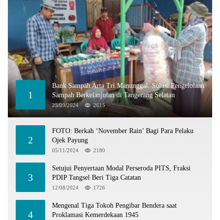
Bank Sampah Arta Tri Manunggal: Solusi Pengelolaan
1
Sampah Berkelanjutan di Tangerang Selatan
25/09/2024
2615
FOTO: Berkah ‘November Rain’ Bagi Para Pelaku
2
Ojek Payung
05/11/2024
2180
Setujui Penyertaan Modal Perseroda PITS, Fraksi
3
PDIP Tangsel Beri Tiga Catatan
12/08/2024
1726
Mengenal Tiga Tokoh Pengibar Bendera saat
4
Proklamasi Kemerdekaan 1945