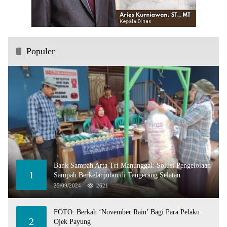
Populer
Bank Sampah Arta Tri Manunggal: Solusi Pengelolaan
1
Sampah Berkelanjutan di Tangerang Selatan
25/09/2024
2621
FOTO: Berkah ‘November Rain’ Bagi Para Pelaku
2
Ojek Payung