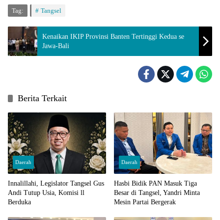
Tag:
Tangsel
Kenaikan IKIP Provinsi Banten Tertinggi Kedua se
Jawa-Bali
Berita Terkait
Daerah
Daerah
Innalillahi, Legislator Tangsel Gus
Hasbi Bidik PAN Masuk Tiga
Andi Tutup Usia, Komisi ll
Besar di Tangsel, Yandri Minta
Berduka
Mesin Partai Bergerak