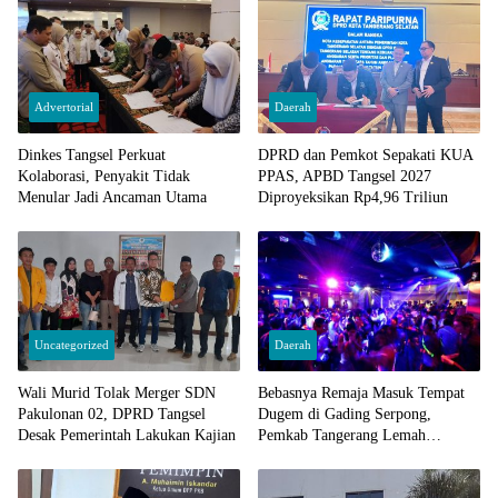
Advertorial
Daerah
Dinkes Tangsel Perkuat
DPRD dan Pemkot Sepakati KUA
Kolaborasi, Penyakit Tidak
PPAS, APBD Tangsel 2027
Menular Jadi Ancaman Utama
Diproyeksikan Rp4,96 Triliun
Uncategorized
Daerah
Wali Murid Tolak Merger SDN
Bebasnya Remaja Masuk Tempat
Pakulonan 02, DPRD Tangsel
Dugem di Gading Serpong,
Desak Pemerintah Lakukan Kajian
Pemkab Tangerang Lemah
Pengawasan