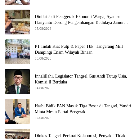
Dinilai Jadi Penggerak Ekonomi Warga, Syamsul
Hariyanto Dorong Pengembangan Budidaya Jamur
Crispy di Serpong
05/08/2026
PT Indah Kiat Pulp & Paper Tbk. Tangerang Mill
Dampingi Enam Wilayah Binaan
05/08/2026
Innalillahi, Legislator Tangsel Gus Andi Tutup Usia,
Komisi ll Berduka
04/08/2026
Hasbi Bidik PAN Masuk Tiga Besar di Tangsel, Yandri
Minta Mesin Partai Bergerak
02/08/2026
Dinkes Tangsel Perkuat Kolaborasi, Penyakit Tidak