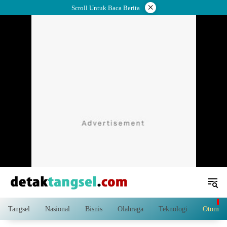
Langsung
×
Scroll Untuk Baca Berita
ke
konten
Tangsel
Nasional
Bisnis
Olahraga
Teknologi
Otomoti