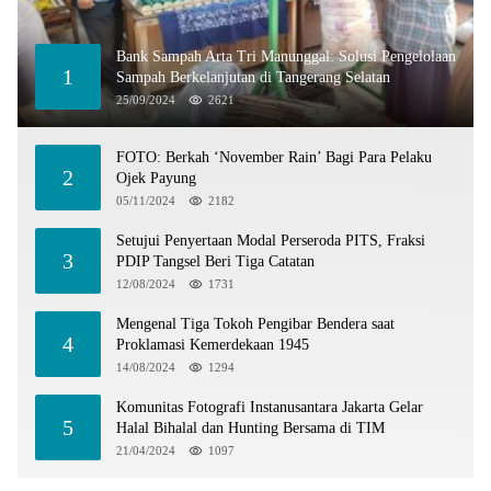
Bank Sampah Arta Tri Manunggal: Solusi Pengelolaan
1
Sampah Berkelanjutan di Tangerang Selatan
25/09/2024
2621
FOTO: Berkah ‘November Rain’ Bagi Para Pelaku
2
Ojek Payung
05/11/2024
2182
Setujui Penyertaan Modal Perseroda PITS, Fraksi
3
PDIP Tangsel Beri Tiga Catatan
12/08/2024
1731
Mengenal Tiga Tokoh Pengibar Bendera saat
4
Proklamasi Kemerdekaan 1945
14/08/2024
1294
Komunitas Fotografi Instanusantara Jakarta Gelar
5
Halal Bihalal dan Hunting Bersama di TIM
21/04/2024
1097