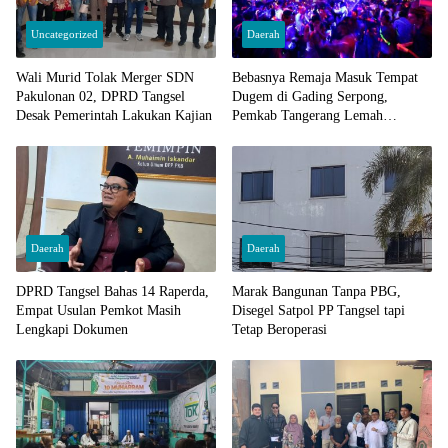
Uncategorized
Daerah
Wali Murid Tolak Merger SDN
Bebasnya Remaja Masuk Tempat
Pakulonan 02, DPRD Tangsel
Dugem di Gading Serpong,
Desak Pemerintah Lakukan Kajian
Pemkab Tangerang Lemah
Pengawasan
Daerah
Daerah
DPRD Tangsel Bahas 14 Raperda,
Marak Bangunan Tanpa PBG,
Empat Usulan Pemkot Masih
Disegel Satpol PP Tangsel tapi
Lengkapi Dokumen
Tetap Beroperasi