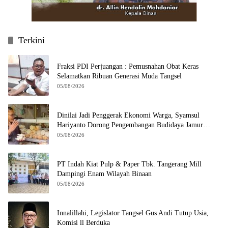
Terkini
Fraksi PDI Perjuangan : Pemusnahan Obat Keras
Selamatkan Ribuan Generasi Muda Tangsel
05/08/2026
Dinilai Jadi Penggerak Ekonomi Warga, Syamsul
Hariyanto Dorong Pengembangan Budidaya Jamur
Crispy di Serpong
05/08/2026
PT Indah Kiat Pulp & Paper Tbk. Tangerang Mill
Dampingi Enam Wilayah Binaan
05/08/2026
Innalillahi, Legislator Tangsel Gus Andi Tutup Usia,
Komisi ll Berduka