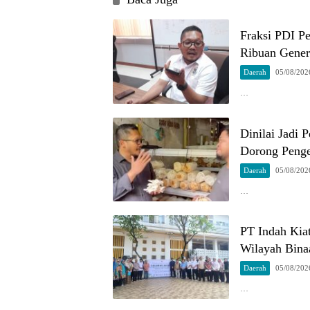
Fraksi PDI P
Ribuan Gener
Daerah
05/08/202
…
Dinilai Jadi
Dorong Penge
Daerah
05/08/202
…
PT Indah Kia
Wilayah Bina
Daerah
05/08/202
…