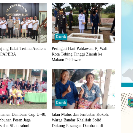
Daerah
njung Balai Terima Audiens
Peringati Hari Pahlawan, Pj Wali
C PAPERA
Kota Tebing Tinggi Ziarah ke
Makam Pahlawan
Daerah
namen Dambaan Cup U-40,
Jalan Mulus dan Jembatan Kokoh:
mbunan Pesan Jaga
Warga Bandar Khalifah Solid
as dan Silaturahmi
Dukung Pasangan Dambaan di
Pilkada 2024