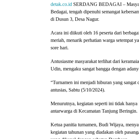
detak.co.id
SERDANG BEDAGAI – Masyaraka
Bedagai, tengah dipenuhi semangat kebersa
di Dusun 3, Desa Nagur.
Acara ini diikuti oleh 16 peserta dari berba
meriah, menarik perhatian warga setempat y
sore hari.
Antusiasme masyarakat terlihat dari keramai
Udin, mengaku sangat bangga dengan adanya
“Turnamen ini menjadi hiburan yang sangat d
antusias, Sabtu (5/10/2024).
Menurutnya, kegiatan seperti ini tidak hany
antarwarga di Kecamatan Tanjung Beringin.
Ketua panitia turnamen, Budi Wijaya, men
kegiatan tahunan yang diadakan oleh pasan