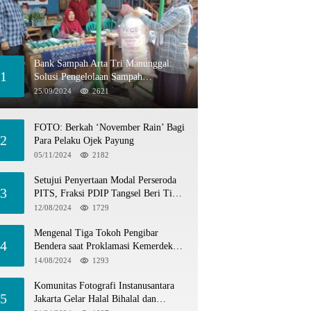
Bank Sampah Arta Tri Manunggal:
1
Solusi Pengelolaan Sampah
Berkelanjutan di Tangerang Selatan
25/09/2024
2621
FOTO: Berkah ‘November Rain’ Bagi
2
Para Pelaku Ojek Payung
05/11/2024
2182
Setujui Penyertaan Modal Perseroda
3
PITS, Fraksi PDIP Tangsel Beri Tiga
Catatan
12/08/2024
1729
Mengenal Tiga Tokoh Pengibar
4
Bendera saat Proklamasi Kemerdekaan
1945
14/08/2024
1293
Komunitas Fotografi Instanusantara
5
Jakarta Gelar Halal Bihalal dan