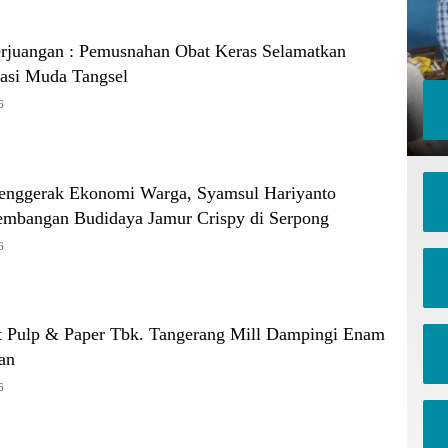
erjuangan : Pemusnahan Obat Keras Selamatkan
asi Muda Tangsel
6
 Penggerak Ekonomi Warga, Syamsul Hariyanto
mbangan Budidaya Jamur Crispy di Serpong
6
t Pulp & Paper Tbk. Tangerang Mill Dampingi Enam
an
6