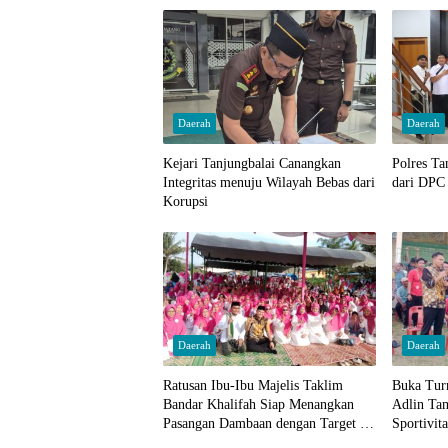
Daerah
Daerah
Kejari Tanjungbalai Canangkan
Polres Ta
Integritas menuju Wilayah Bebas dari
dari DP
Korupsi
Daerah
Daerah
Ratusan Ibu-Ibu Majelis Taklim
Buka Tur
Bandar Khalifah Siap Menangkan
Adlin Ta
Pasangan Dambaan dengan Target 95
Sportivit
Persen Suara