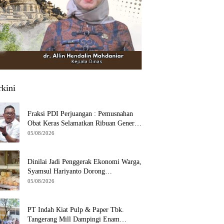
rkini
Fraksi PDI Perjuangan : Pemusnahan
Obat Keras Selamatkan Ribuan Generasi
Muda Tangsel
05/08/2026
Dinilai Jadi Penggerak Ekonomi Warga,
Syamsul Hariyanto Dorong
Pengembangan Budidaya Jamur Crispy
05/08/2026
di Serpong
PT Indah Kiat Pulp & Paper Tbk.
Tangerang Mill Dampingi Enam