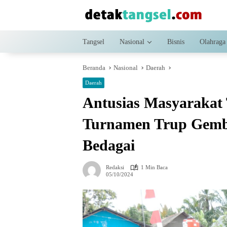
Langsung
ke
konten
Tangsel
Nasional
Bisnis
Olahraga
Beranda
Nasional
Daerah
Daerah
Antusias Masyarakat 
Turnamen Trup Gemb
Bedagai
Redaksi
1 Min Baca
05/10/2024