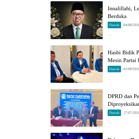
Innalillahi, 
Berduka
Daerah
04/08/202
…
Hasbi Bidik 
Mesin Partai 
Daerah
02/08/202
…
DPRD dan Pe
Diproyeksika
Daerah
27/07/202
…