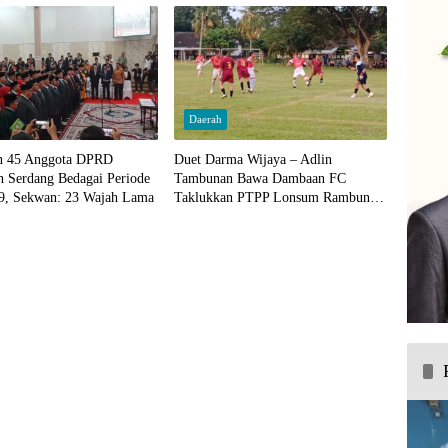
Daerah
an 45 Anggota DPRD
Duet Darma Wijaya – Adlin
n Serdang Bedagai Periode
Tambunan Bawa Dambaan FC
9, Sekwan: 23 Wajah Lama
Taklukkan PTPP Lonsum Rambung
Sialang Dengan Skor 2-0