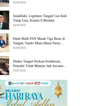
Wilayah Binaan
05/08/2026
Innalillahi, Legislator Tangsel Gus Andi
Tutup Usia, Komisi ll Berduka
04/08/2026
Hasbi Bidik PAN Masuk Tiga Besar di
Tangsel, Yandri Minta Mesin Partai
Bergerak
02/08/2026
Dinkes Tangsel Perkuat Kolaborasi,
Penyakit Tidak Menular Jadi Ancaman
Utama
29/07/2026