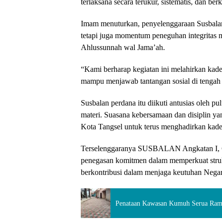
terlaksana secara terukur, sistematis, dan ber
Imam menuturkan, penyelenggaraan Susbala
tetapi juga momentum peneguhan integritas m
Ahlussunnah wal Jama’ah.
“Kami berharap kegiatan ini melahirkan kade
mampu menjawab tantangan sosial di tengah 
Susbalan perdana itu diikuti antusias oleh pu
materi. Suasana kebersamaan dan disiplin y
Kota Tangsel untuk terus menghadirkan kader
Terselenggaranya SUSBALAN Angkatan I, GP
penegasan komitmen dalam memperkuat struktur
berkontribusi dalam menjaga keutuhan Negar
Penataan Kawasan Kumuh Serua Ramp