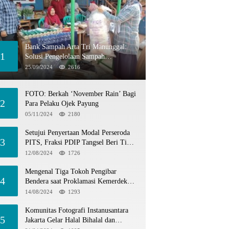
Bank Sampah Arta Tri Manunggal:
1
Solusi Pengelolaan Sampah
Berkelanjutan di Tangerang Selatan
25/09/2024
2616
FOTO: Berkah ‘November Rain’ Bagi
2
Para Pelaku Ojek Payung
05/11/2024
2180
Setujui Penyertaan Modal Perseroda
3
PITS, Fraksi PDIP Tangsel Beri Tiga
Catatan
12/08/2024
1726
Mengenal Tiga Tokoh Pengibar
4
Bendera saat Proklamasi Kemerdekaan
1945
14/08/2024
1293
Komunitas Fotografi Instanusantara
5
Jakarta Gelar Halal Bihalal dan