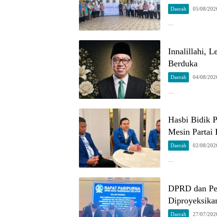
Daerah
05/08/202
…
Innalillahi, 
Berduka
Daerah
04/08/202
…
Hasbi Bidik 
Mesin Partai 
Daerah
02/08/202
…
DPRD dan Pe
Diproyeksika
Daerah
27/07/202