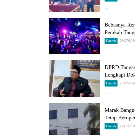
…
Bebasnya Re
Pemkab Tang
Daerah
23/07/202
…
DPRD Tangsel
Lengkapi Do
Daerah
20/07/202
…
Marak Bangun
Tetap Beroper
Daerah
17/07/202
…