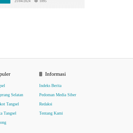
Hunting Bersama di TIM
21/04/2024
1095
puler
Informasi
sel
Indeks Berita
erang Selatan
Pedoman Media Siber
ot Tangsel
Redaksi
ta Tangsel
Tentang Kami
pong