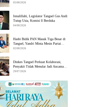
Wilayah Binaan
05/08/2026
Innalillahi, Legislator Tangsel Gus Andi
Tutup Usia, Komisi ll Berduka
04/08/2026
Hasbi Bidik PAN Masuk Tiga Besar di
Tangsel, Yandri Minta Mesin Partai
Bergerak
02/08/2026
Dinkes Tangsel Perkuat Kolaborasi,
Penyakit Tidak Menular Jadi Ancaman
Utama
29/07/2026