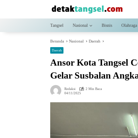
Langsung
ke
konten
Tangsel
Nasional
Bisnis
Olahraga
Beranda
Nasional
Daerah
Daerah
Ansor Kota Tangsel C
Gelar Susbalan Angka
Redaksi
2 Min Baca
04/11/2025