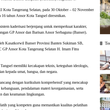
RI Kota Tangerang Selatan, pada 30 Oktober – 02 November
 16 tahun Ansor Kota Tangsel diresmikan.
 sistem kaderisasi berjenjang untuk memperkuat karakter,
ngkungan GP Ansor dan Barisan Ansor Serbaguna (Banser).
Te
 oleh Kasatkorwil Banser Provinsi Banten Sukiman SB,
C GP Ansor Kota Tangerang Selatan H. Imam Fitra
angsel memiliki kecakapan teknis, keteguhan ideologis,
ian kepada umat, bangsa, dan negara.
rancang dengan kurikulum komprehensif yang mencakup
i kebangsaan, pendalaman materi keorganisasian, serta
aan dan keamanan lingkungan.
elatih yang kompeten guna memastikan kualitas pelatihan