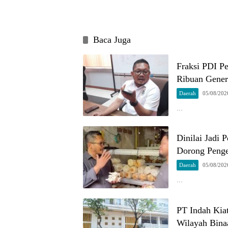
Baca Juga
Fraksi PDI P
Ribuan Gener
Daerah
05/08/202
…
Dinilai Jadi
Dorong Penge
Daerah
05/08/202
…
PT Indah Kia
Wilayah Bina