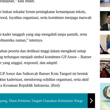
kelanjutan,” kata Imam.
n bukan sekadar forum peningkatan kemampuan teknis,
oral, loyalitas organisasi, serta komitmen menjaga marwah
r-kader tangguh yang siap mengabdi tanpa pamrih, serta
dinamika zaman,” tuturnya.
luhan peserta dan dedikasi tinggi dalam mengikuti setiap
ang terbangun menjadi simbol komitmen GP Ansor – Banser
 yang unggul, responsif, dan adaptif.
 Ansor dan Satkorcab Banser Kota Tangsel ini bentuk
 kaderisasi, mendorong soliditas organisasi, serta aktif
a Kesatuan Republik Indonesia. (Red)
ung, Dinas Perkimta Tangsel Utamakan Kebutuhan Warga