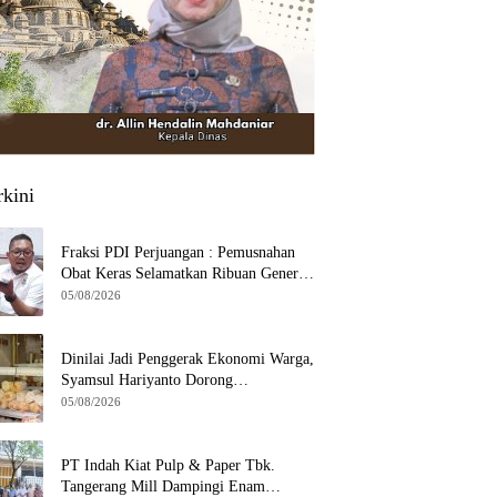
rkini
Fraksi PDI Perjuangan : Pemusnahan
Obat Keras Selamatkan Ribuan Generasi
Muda Tangsel
05/08/2026
Dinilai Jadi Penggerak Ekonomi Warga,
Syamsul Hariyanto Dorong
Pengembangan Budidaya Jamur Crispy
05/08/2026
di Serpong
PT Indah Kiat Pulp & Paper Tbk.
Tangerang Mill Dampingi Enam